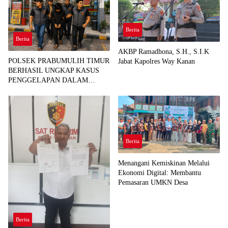
Berita
Berita
AKBP Ramadhona, S.H., S.I.K
POLSEK PRABUMULIH TIMUR
Jabat Kapolres Way Kanan
BERHASIL UNGKAP KASUS
PENGGELAPAN DALAM
JABATAN, PELAKU
DIAMANKAN TEAM OPSNAL
URC
Berita
Menangani Kemiskinan Melalui
Ekonomi Digital: Membantu
Pemasaran UMKN Desa
Berita