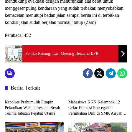
mendukung evakuasi dengan menurunkan alat berat untuk
menggeser puing kendaraan yang sudah terbakar, menyebabkan
kemacetan menutupi badan jalan sampai berita ini di terbitkan
kondisi jalan sudah berjalan normal,”tutup (Zam)
Pembaca:
452
Pemko Padang, Exit Meeting Bersama BPK
Berita Terkait
Berita
Berita
Kapolres Prabumulih Pimpin
Mahasiswa KKN Kelempok 12
Pelantikan Wakapolres dan Serah
Gelar Edukasi Pencegahan
Terima Jabatan Pejabat Utama
Pernikahan Dini di SMK Aisyah
Insan Utama Desa Tanjung Telang