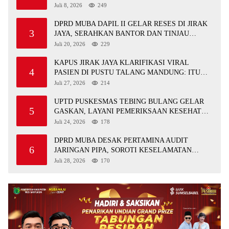
APRESIASI PERAN FORKOPIMCAM DAN DPRD
Juli 8, 2026
249
MUBA
DPRD MUBA DAPIL II GELAR RESES DI JIRAK
3
JAYA, SERAHKAN BANTOR DAN TINJAU
JALAN RUSAK SERTA TPS 3R
Juli 20, 2026
229
KAPUS JIRAK JAYA KLARIFIKASI VIRAL
4
PASIEN DI PUSTU TALANG MANDUNG: ITU
MISKOMUNIKASI
Juli 27, 2026
214
UPTD PUSKESMAS TEBING BULANG GELAR
5
GASKAN, LAYANI PEMERIKSAAN KESEHATAN
GRATIS UNTUK ASN DI SUNGAI KERUH
Juli 24, 2026
178
DPRD MUBA DESAK PERTAMINA AUDIT
6
JARINGAN PIPA, SOROTI KESELAMATAN
WARGA JIRAK
Juli 28, 2026
170