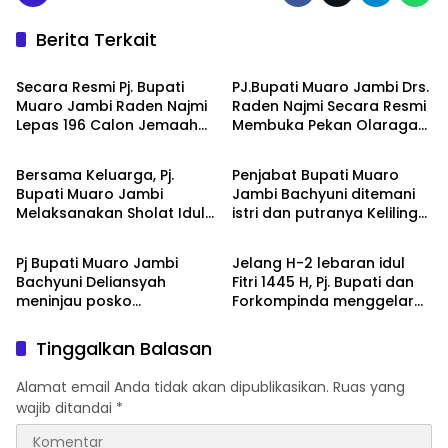
Berita Terkait
Jambi
Jambi
Secara Resmi Pj. Bupati
PJ.Bupati Muaro Jambi Drs.
Muaro Jambi Raden Najmi
Raden Najmi Secara Resmi
Lepas 196 Calon Jemaah
Membuka Pekan Olaraga
Jambi
Jambi
Haji di Rumah Dinas Bupati
Kecamatan (PORKEC ll)
Bersama Keluarga, Pj.
Penjabat Bupati Muaro
Bupati Muaro Jambi
Jambi Bachyuni ditemani
Melaksanakan Sholat Idul
istri dan putranya Keliling
Jambi
Jambi
fitri 1 Syawal 1445 Hijriah di
kampung menemui
Masjid Agung Al Abror
sejumlah warga miskin
Pj Bupati Muaro Jambi
Jelang H-2 lebaran idul
untuk memberikan paket
Bachyuni Deliansyah
Fitri 1445 H, Pj. Bupati dan
sembako
meninjau posko
Forkompinda menggelar
pengamanan dan
sidang di Pasar sengeti
pelayanan mudik Lebaran
Kecamatan Sekernan
Tinggalkan Balasan
1445 H
Alamat email Anda tidak akan dipublikasikan.
Ruas yang
wajib ditandai
*