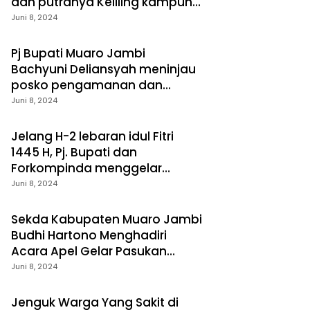
dan putranya Keliling kampung
menemui sejumlah warga
Juni 8, 2024
miskin untuk memberikan
paket sembako
Pj Bupati Muaro Jambi
Bachyuni Deliansyah meninjau
posko pengamanan dan
pelayanan mudik Lebaran 1445
Juni 8, 2024
H
Jelang H-2 lebaran idul Fitri
1445 H, Pj. Bupati dan
Forkompinda menggelar
sidang di Pasar sengeti
Juni 8, 2024
Kecamatan Sekernan
Sekda Kabupaten Muaro Jambi
Budhi Hartono Menghadiri
Acara Apel Gelar Pasukan
Operasi Ketupat Pengamanan
Juni 8, 2024
idul fitri 1445 H
Jenguk Warga Yang Sakit di