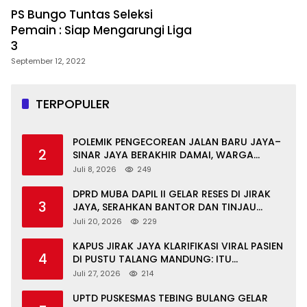
PS Bungo Tuntas Seleksi
Pemain : Siap Mengarungi Liga
3
September 12, 2022
TERPOPULER
POLEMIK PENGECOREAN JALAN BARU JAYA–
2
SINAR JAYA BERAKHIR DAMAI, WARGA
APRESIASI PERAN FORKOPIMCAM DAN DPRD
Juli 8, 2026
249
MUBA
DPRD MUBA DAPIL II GELAR RESES DI JIRAK
3
JAYA, SERAHKAN BANTOR DAN TINJAU
JALAN RUSAK SERTA TPS 3R
Juli 20, 2026
229
KAPUS JIRAK JAYA KLARIFIKASI VIRAL PASIEN
4
DI PUSTU TALANG MANDUNG: ITU
MISKOMUNIKASI
Juli 27, 2026
214
UPTD PUSKESMAS TEBING BULANG GELAR