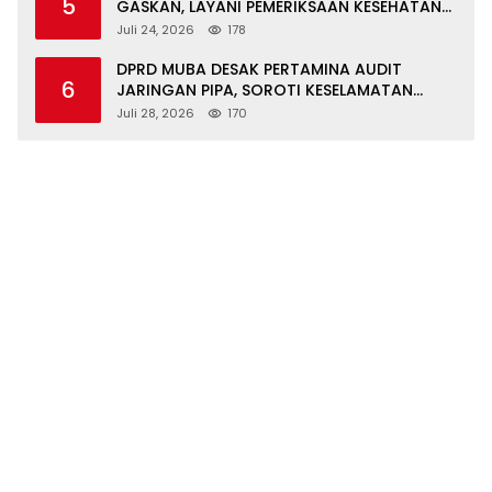
5
GASKAN, LAYANI PEMERIKSAAN KESEHATAN
GRATIS UNTUK ASN DI SUNGAI KERUH
Juli 24, 2026
178
DPRD MUBA DESAK PERTAMINA AUDIT
6
JARINGAN PIPA, SOROTI KESELAMATAN
WARGA JIRAK
Juli 28, 2026
170