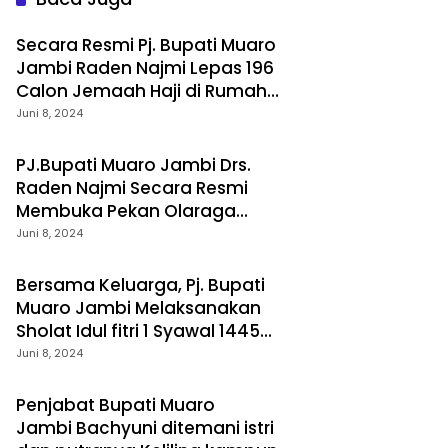
Secara Resmi Pj. Bupati Muaro
Jambi Raden Najmi Lepas 196
Calon Jemaah Haji di Rumah
Dinas Bupati
Juni 8, 2024
PJ.Bupati Muaro Jambi Drs.
Raden Najmi Secara Resmi
Membuka Pekan Olaraga
Kecamatan (PORKEC ll)
Juni 8, 2024
Bersama Keluarga, Pj. Bupati
Muaro Jambi Melaksanakan
Sholat Idul fitri 1 Syawal 1445
Hijriah di Masjid Agung Al Abror
Juni 8, 2024
Penjabat Bupati Muaro
Jambi Bachyuni ditemani istri