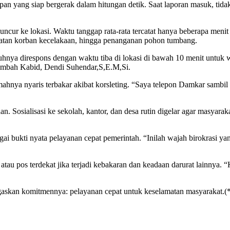
n yang siap bergerak dalam hitungan detik. Saat laporan masuk, tid
luncur ke lokasi. Waktu tanggap rata-rata tercatat hanya beberapa meni
atan korban kecelakaan, hingga penanganan pohon tumbang.
nya direspons dengan waktu tiba di lokasi di bawah 10 menit untuk w
tambah Kabid, Dendi Suhendar,S,E.M,Si.
nya nyaris terbakar akibat korsleting. “Saya telepon Damkar sambil p
 Sosialisasi ke sekolah, kantor, dan desa rutin digelar agar masyarakat
i bukti nyata pelayanan cepat pemerintah. “Inilah wajah birokrasi ya
u pos terdekat jika terjadi kebakaran dan keadaan darurat lainnya. “K
gaskan komitmennya: pelayanan cepat untuk keselamatan masyarakat.(