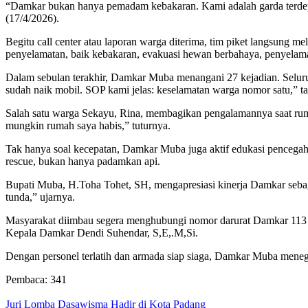
“Damkar bukan hanya pemadam kebakaran. Kami adalah garda terdepa
(17/4/2026).
Begitu call center atau laporan warga diterima, tim piket langsung me
penyelamatan, baik kebakaran, evakuasi hewan berbahaya, penyelam
Dalam sebulan terakhir, Damkar Muba menangani 27 kejadian. Seluruh
sudah naik mobil. SOP kami jelas: keselamatan warga nomor satu,” 
Salah satu warga Sekayu, Rina, membagikan pengalamannya saat rumah
mungkin rumah saya habis,” tuturnya.
Tak hanya soal kecepatan, Damkar Muba juga aktif edukasi pencegahan.
rescue, bukan hanya padamkan api.
Bupati Muba, H.Toha Tohet, SH, mengapresiasi kinerja Damkar sebaga
tunda,” ujarnya.
Masyarakat diimbau segera menghubungi nomor darurat Damkar 113 ata
Kepala Damkar Dendi Suhendar, S,E,.M,Si.
Dengan personel terlatih dan armada siap siaga, Damkar Muba mene
Pembaca:
341
Juri Lomba Dasawisma Hadir di Kota Padang