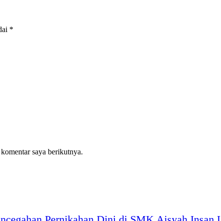
dai
*
 komentar saya berikutnya.
cegahan Pernikahan Dini di SMK Aisyah Insan 