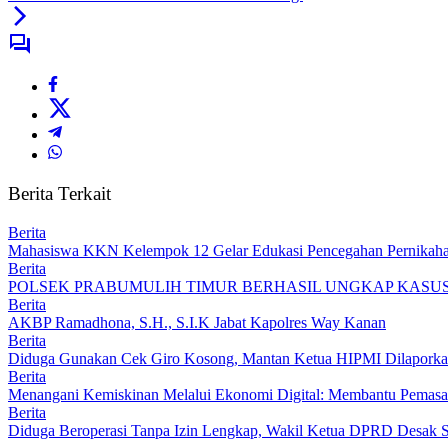
Berita Terkait
Berita
Mahasiswa KKN Kelempok 12 Gelar Edukasi Pencegahan Pernikaha
Berita
POLSEK PRABUMULIH TIMUR BERHASIL UNGKAP KASU
Berita
AKBP Ramadhona, S.H., S.I.K Jabat Kapolres Way Kanan
Berita
Diduga Gunakan Cek Giro Kosong, Mantan Ketua HIPMI Dilaporkan
Berita
Menangani Kemiskinan Melalui Ekonomi Digital: Membantu Pema
Berita
Diduga Beroperasi Tanpa Izin Lengkap, Wakil Ketua DPRD Desak 