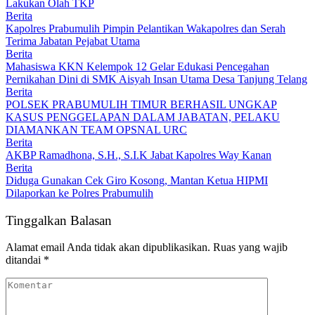
Lakukan Olah TKP
Berita
Kapolres Prabumulih Pimpin Pelantikan Wakapolres dan Serah
Terima Jabatan Pejabat Utama
Berita
Mahasiswa KKN Kelempok 12 Gelar Edukasi Pencegahan
Pernikahan Dini di SMK Aisyah Insan Utama Desa Tanjung Telang
Berita
POLSEK PRABUMULIH TIMUR BERHASIL UNGKAP
KASUS PENGGELAPAN DALAM JABATAN, PELAKU
DIAMANKAN TEAM OPSNAL URC
Berita
AKBP Ramadhona, S.H., S.I.K Jabat Kapolres Way Kanan
Berita
Diduga Gunakan Cek Giro Kosong, Mantan Ketua HIPMI
Dilaporkan ke Polres Prabumulih
Tinggalkan Balasan
Alamat email Anda tidak akan dipublikasikan.
Ruas yang wajib
ditandai
*