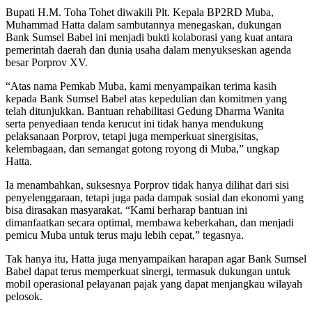
Bupati H.M. Toha Tohet diwakili Plt. Kepala BP2RD Muba,
Muhammad Hatta dalam sambutannya menegaskan, dukungan
Bank Sumsel Babel ini menjadi bukti kolaborasi yang kuat antara
pemerintah daerah dan dunia usaha dalam menyukseskan agenda
besar Porprov XV.
“Atas nama Pemkab Muba, kami menyampaikan terima kasih
kepada Bank Sumsel Babel atas kepedulian dan komitmen yang
telah ditunjukkan. Bantuan rehabilitasi Gedung Dharma Wanita
serta penyediaan tenda kerucut ini tidak hanya mendukung
pelaksanaan Porprov, tetapi juga memperkuat sinergisitas,
kelembagaan, dan semangat gotong royong di Muba,” ungkap
Hatta.
Ia menambahkan, suksesnya Porprov tidak hanya dilihat dari sisi
penyelenggaraan, tetapi juga pada dampak sosial dan ekonomi yang
bisa dirasakan masyarakat. “Kami berharap bantuan ini
dimanfaatkan secara optimal, membawa keberkahan, dan menjadi
pemicu Muba untuk terus maju lebih cepat,” tegasnya.
Tak hanya itu, Hatta juga menyampaikan harapan agar Bank Sumsel
Babel dapat terus memperkuat sinergi, termasuk dukungan untuk
mobil operasional pelayanan pajak yang dapat menjangkau wilayah
pelosok.