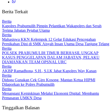
Berita Terkait
Berita
Kapolres Prabumulih Pimpin Pelantikan Wakapolres dan Serah
Terima Jabatan Pejabat Utama
Berita
Mahasiswa KKN Kelempok 12 Gelar Edukasi Pencegahan
Pernikahan Dini di SMK Aisyah Insan Utama Desa Tanjung Telang
Berita
POLSEK PRABUMULIH TIMUR BERHASIL UNGKAP
KASUS PENGGELAPAN DALAM JABATAN, PELAKU
DIAMANKAN TEAM OPSNAL URC
Berita
AKBP Ramadhona, S.H., S.I.K Jabat Kapolres Way Kanan
Berita
Diduga Gunakan Cek Giro Kosong, Mantan Ketua HIPMI
Dilaporkan ke Polres Prabumulih
Berita
Menangani Kemiskinan Melalui Ekonomi Digital: Membantu
Pemasaran UMKN Desa
Tinggalkan Balasan