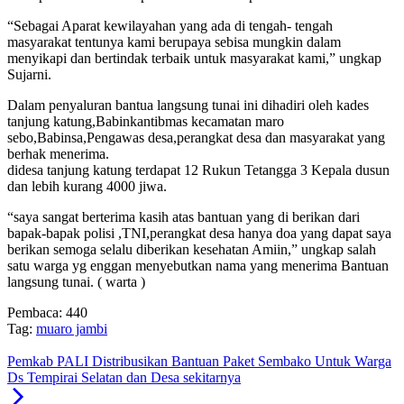
“Sebagai Aparat kewilayahan yang ada di tengah- tengah
masyarakat tentunya kami berupaya sebisa mungkin dalam
menyikapi dan bertindak terbaik untuk masyarakat kami,” ungkap
Sujarni.
Dalam penyaluran bantua langsung tunai ini dihadiri oleh kades
tanjung katung,Babinkantibmas kecamatan maro
sebo,Babinsa,Pengawas desa,perangkat desa dan masyarakat yang
berhak menerima.
didesa tanjung katung terdapat 12 Rukun Tetangga 3 Kepala dusun
dan lebih kurang 4000 jiwa.
“saya sangat berterima kasih atas bantuan yang di berikan dari
bapak-bapak polisi ,TNI,perangkat desa hanya doa yang dapat saya
berikan semoga selalu diberikan kesehatan Amiin,” ungkap salah
satu warga yg enggan menyebutkan nama yang menerima Bantuan
langsung tunai. ( warta )
Pembaca:
440
Tag:
muaro jambi
Pemkab PALI Distribusikan Bantuan Paket Sembako Untuk Warga
Ds Tempirai Selatan dan Desa sekitarnya