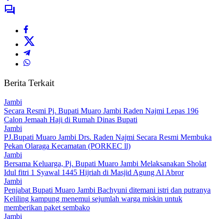
Berita Terkait
Jambi
Secara Resmi Pj. Bupati Muaro Jambi Raden Najmi Lepas 196
Calon Jemaah Haji di Rumah Dinas Bupati
Jambi
PJ.Bupati Muaro Jambi Drs. Raden Najmi Secara Resmi Membuka
Pekan Olaraga Kecamatan (PORKEC ll)
Jambi
Bersama Keluarga, Pj. Bupati Muaro Jambi Melaksanakan Sholat
Idul fitri 1 Syawal 1445 Hijriah di Masjid Agung Al Abror
Jambi
Penjabat Bupati Muaro Jambi Bachyuni ditemani istri dan putranya
Keliling kampung menemui sejumlah warga miskin untuk
memberikan paket sembako
Jambi