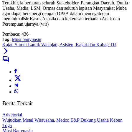
Terakhir, ia berharap seluruh Stakeholder, Perangkat Daerah, Dunia
Usaha, Media, LSM, Ormas dan seluruh lapisan Masyarakat Muba
agar dapat bersinergi dengan DP3A dalam mencegah dan
meminimalisir Kasus Asusila dan kekerasan terhadap Anak dan
Perempuan,ujarnya.(wir)
Pembaca:
436
Tag:
Musi banyuasin
Kajati Sumut Lantik Wakajati, Asisten, Kajari dan Kabag TU
Berita Terkait
Advetorial
Wujudkan Metal Wirausaha, Medco E&P Dukung Usaha Kebun
Toga
Musi Banyuasin