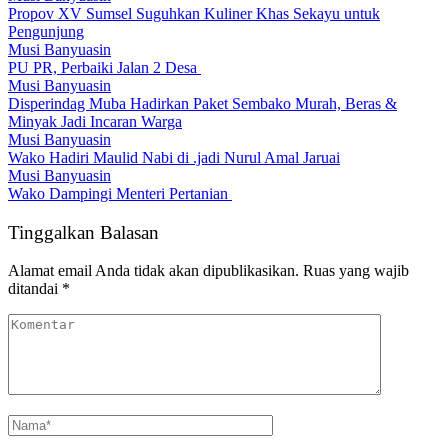
Propov XV Sumsel Suguhkan Kuliner Khas Sekayu untuk
Pengunjung
Musi Banyuasin
PU PR, Perbaiki Jalan 2 Desa
Musi Banyuasin
Disperindag Muba Hadirkan Paket Sembako Murah, Beras &
Minyak Jadi Incaran Warga
Musi Banyuasin
Wako Hadiri Maulid Nabi di .jadi Nurul Amal Jaruai
Musi Banyuasin
Wako Dampingi Menteri Pertanian
Tinggalkan Balasan
Alamat email Anda tidak akan dipublikasikan.
Ruas yang wajib
ditandai
*