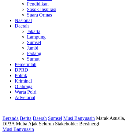
Pendidikan
Sosok Inspirasi
Suara Ormas
Nasional
Daerah
Jakarta
Lampung
Sumsel
Jambi
Padang
Sumut
Pemerintah
DPRD
Politik
Kriminal
Olahraga
Warta Polri
Advetorial
Beranda
Berita
Daerah
Sumsel
Musi Banyuasin
Marak Asusila,
DP3A Muba Ajak Seluruh Stakeholder Bersinergi
Musi Banyuasin