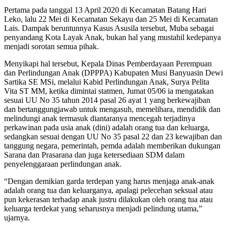
Pertama pada tanggal 13 April 2020 di Kecamatan Batang Hari
Leko, lalu 22 Mei di Kecamatan Sekayu dan 25 Mei di Kecamatan
Lais. Dampak beruntunnya Kasus Asusila tersebut, Muba sebagai
penyandang Kota Layak Anak, bukan hal yang mustahil kedepanya
menjadi sorotan semua pihak.
Menyikapi hal tersebut, Kepala Dinas Pemberdayaan Perempuan
dan Perlindungan Anak (DPPPA) Kabupaten Musi Banyuasin Dewi
Sartika SE MSi, melalui Kabid Perlindungan Anak, Surya Pelita
Vita ST MM, ketika dimintai statmen, Jumat 05/06 ia mengatakan
sesuai UU No 35 tahun 2014 pasal 26 ayat 1 yang berkewajiban
dan bertanggungjawab untuk mengasuh, memelihara, mendidik dan
melindungi anak termasuk diantaranya mencegah terjadinya
perkawinan pada usia anak (dini) adalah orang tua dan keluarga,
sedangkan sesuai dengan UU No 35 pasal 22 dan 23 kewajiban dan
tanggung negara, pemerintah, pemda adalah memberikan dukungan
Sarana dan Prasarana dan juga ketersediaan SDM dalam
penyelenggaraan perlindungan anak.
“Dengan demikian garda terdepan yang harus menjaga anak-anak
adalah orang tua dan keluarganya, apalagi pelecehan seksual atau
pun kekerasan terhadap anak justru dilakukan oleh orang tua atau
keluarga terdekat yang seharusnya menjadi pelindung utama,”
ujarnya.