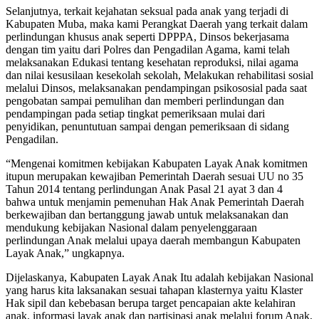
Selanjutnya, terkait kejahatan seksual pada anak yang terjadi di
Kabupaten Muba, maka kami Perangkat Daerah yang terkait dalam
perlindungan khusus anak seperti DPPPA, Dinsos bekerjasama
dengan tim yaitu dari Polres dan Pengadilan Agama, kami telah
melaksanakan Edukasi tentang kesehatan reproduksi, nilai agama
dan nilai kesusilaan kesekolah sekolah, Melakukan rehabilitasi sosial
melalui Dinsos, melaksanakan pendampingan psikososial pada saat
pengobatan sampai pemulihan dan memberi perlindungan dan
pendampingan pada setiap tingkat pemeriksaan mulai dari
penyidikan, penuntutuan sampai dengan pemeriksaan di sidang
Pengadilan.
“Mengenai komitmen kebijakan Kabupaten Layak Anak komitmen
itupun merupakan kewajiban Pemerintah Daerah sesuai UU no 35
Tahun 2014 tentang perlindungan Anak Pasal 21 ayat 3 dan 4
bahwa untuk menjamin pemenuhan Hak Anak Pemerintah Daerah
berkewajiban dan bertanggung jawab untuk melaksanakan dan
mendukung kebijakan Nasional dalam penyelenggaraan
perlindungan Anak melalui upaya daerah membangun Kabupaten
Layak Anak,” ungkapnya.
Dijelaskanya, Kabupaten Layak Anak Itu adalah kebijakan Nasional
yang harus kita laksanakan sesuai tahapan klasternya yaitu Klaster
Hak sipil dan kebebasan berupa target pencapaian akte kelahiran
anak, informasi layak anak dan partisipasi anak melalui forum Anak,