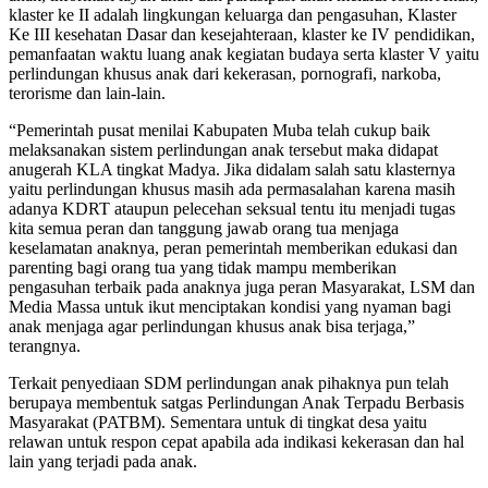
klaster ke II adalah lingkungan keluarga dan pengasuhan, Klaster
Ke III kesehatan Dasar dan kesejahteraan, klaster ke IV pendidikan,
pemanfaatan waktu luang anak kegiatan budaya serta klaster V yaitu
perlindungan khusus anak dari kekerasan, pornografi, narkoba,
terorisme dan lain-lain.
“Pemerintah pusat menilai Kabupaten Muba telah cukup baik
melaksanakan sistem perlindungan anak tersebut maka didapat
anugerah KLA tingkat Madya. Jika didalam salah satu klasternya
yaitu perlindungan khusus masih ada permasalahan karena masih
adanya KDRT ataupun pelecehan seksual tentu itu menjadi tugas
kita semua peran dan tanggung jawab orang tua menjaga
keselamatan anaknya, peran pemerintah memberikan edukasi dan
parenting bagi orang tua yang tidak mampu memberikan
pengasuhan terbaik pada anaknya juga peran Masyarakat, LSM dan
Media Massa untuk ikut menciptakan kondisi yang nyaman bagi
anak menjaga agar perlindungan khusus anak bisa terjaga,”
terangnya.
Terkait penyediaan SDM perlindungan anak pihaknya pun telah
berupaya membentuk satgas Perlindungan Anak Terpadu Berbasis
Masyarakat (PATBM). Sementara untuk di tingkat desa yaitu
relawan untuk respon cepat apabila ada indikasi kekerasan dan hal
lain yang terjadi pada anak.